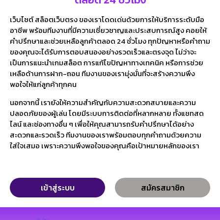
เว็บไซต์ สล็อตเว็บตรง ของเราโดดเด่นด้วยการให้บริการระดับมือ
อาชีพ พร้อมทีมงานที่มีความเชี่ยวชาญและประสบการณ์สูง คอยให้
คำปรึกษาและช่วยเหลือลูกค้าตลอด 24 ชั่วโมง ทุกปัญหาหรือคำถาม
ของคุณจะได้รับการตอบสนองอย่างรวดเร็วและตรงจุด ไม่ว่าจะ
เป็นการแนะนำเกมสล็อต การแก้ไขปัญหาทางเทคนิค หรือการช่วย
เหลือด้านการฝาก-ถอน ทีมงานของเรามุ่งมั่นที่จะสร้างความพึง
พอใจให้แก่ลูกค้าทุกคน
นอกจากนี้ เรายังให้ความสำคัญกับความสะดวกสบายและความ
ปลอดภัยของผู้เล่น โดยมีระบบการติดต่อที่หลากหลาย ทั้งแชทสด
ไลน์ และช่องทางอื่น ๆ เพื่อให้คุณสามารถรับคำปรึกษาได้อย่าง
สะดวกและรวดเร็ว ทีมงานของเราพร้อมตอบทุกคำถามด้วยความ
ใส่ใจเสมอ เพราะความพึงพอใจของคุณคือเป้าหมายหลักของเรา
เข้าสู่ระบบ
สมัครสมาชิก